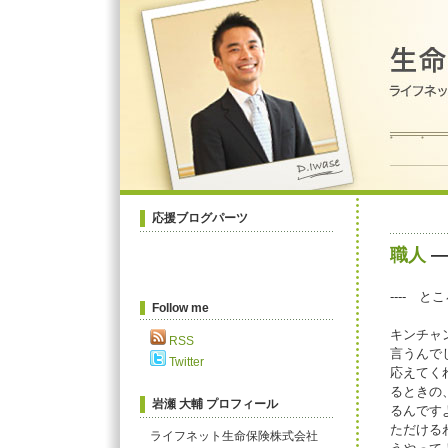
応援ブログパーツ
職人
ライフネット生命保険
----
Follow me
キンチャ
RSS
言うんで
Twitter
応えてく
るときの
岩瀬 大輔 プロフィール
るんです
ただける
ライフネット生命保険株式会社