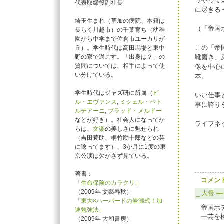
うやって
代表取締役副社長
に尽きる
埼玉生まれ（草加の病院、本籍は
（「帝国
長らく川越市）の千葉育ち（幼稚
園から中学まで佐倉市ユーカリが
この「帝
丘）。学生時代は高田馬場と東中
野の寮で過ごす。「出身は？」の
靴磨き、
質問については、相手によって使
像を中心
い分けている。
本。
学生時代はジャズ研に所属（
ビ
いい仕事
ル・エヴァンス
,
ミシェル・ペト
事に誇り
ルチアーニ
,
ブラッド・メルドー
などが好き）。社会人になってか
ライフネ
らは、
文楽
の美しさに魅せられ
（吉田蓑助、桐竹勘十郎などの芸
に唸ってます）、3か月に1度の東
京公演は欠かさず見ている。
著書：
コメン
「生命保険のカラクリ」
（2009年 文藝春秋）
_
大督 ― 
「東大×ハーバードの岩瀬式！加
帝国ホ
速勉強法」
一芸を
（2009年 大和書房）