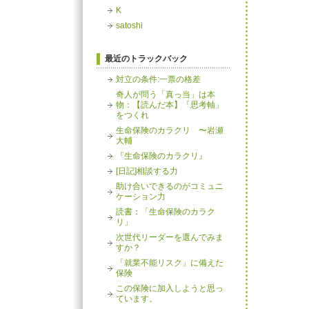
K
satoshi
最近のトラックバック
対立の条件:一票の格差
奇人が問う「真っ当」は本
物：【読んだ本】「思考軸」
をつくれ
生命保険のカラクリ 〜岩瀬
大輔
『生命保険のカラクリ』
[日記]相談する力
助け合いできるのがコミュニ
ケーション力
読書：「生命保険のカラク
リ」
次世代リーダーを選んでみま
すか？
「就業不能リスク」に備えた
保険
この保険に加入しようと思っ
ています。