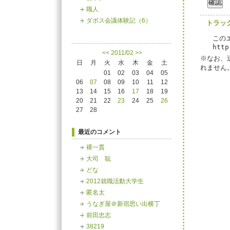
職人
ダボス会議体験記（6）
トラッ
この
http
<<
2011/02
>>
※なお、
日
月
火
水
木
金
土
れません
01
02
03
04
05
06
07
08
09
10
11
12
13
14
15
16
17
18
19
20
21
22
23
24
25
26
27
28
最近のコメント
裸一貫
大司 聡
どな
2012就職活動大学生
匿名太
うなぎ屋＠新宿思い出横丁
前田忠志
38219