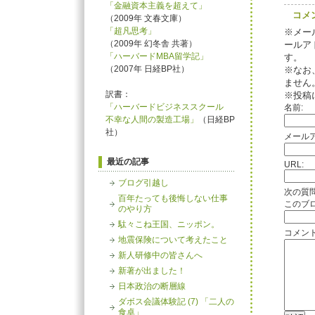
「金融資本主義を超えて」
コメ
（2009年 文春文庫）
「超凡思考」
※メー
（2009年 幻冬舎 共著）
ールア
「ハーバードMBA留学記」
す。
（2007年 日経BP社）
※なお
ません
訳書：
※投稿
「ハーバードビジネススクール
名前:
不幸な人間の製造工場」
（日経BP
社）
メールア
最近の記事
URL:
ブログ引越し
次の質
百年たっても後悔しない仕事
このブ
のやり方
駄々こね王国、ニッポン。
コメント
地震保険について考えたこと
新人研修中の皆さんへ
新著が出ました！
日本政治の断層線
ダボス会議体験記 (7) 「二人の
食卓」